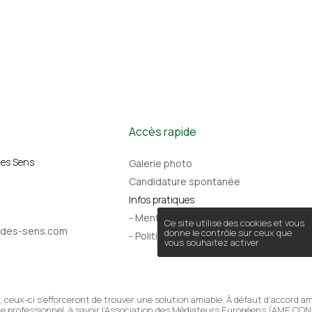
Accès rapide
des Sens
Galerie photo
Candidature spontanée
Infos pratiques
- Mentions légales
Ce site utilise des cookies et vous
-des-sens.com
donne le contrôle sur ceux que
- Politique de confidentialité
vous souhaitez activer
 ceux-ci s’efforceront de trouver une solution amiable. À défaut d’accord ami
e professionnel, à savoir l’Association des Médiateurs Européens (AME CONS