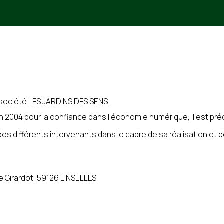
a société LES JARDINS DES SENS.
Votre numéro de téléphone
 juin 2004 pour la confiance dans l’économie numérique, il est pré
 des différents intervenants dans le cadre de sa réalisation et de
Nom du proche concerné
ie Girardot, 59126 LINSELLES
Code postal du proche concerné