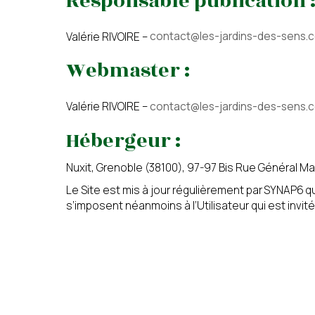
Responsable publication 
Valérie RIVOIRE –
contact@les-jardins-des-sens.
Calculer huit moins cinq ? (en
Webmaster :
Valérie RIVOIRE –
contact@les-jardins-des-sens.
J’autorise l’utilisati
Hébergeur :
Nuxit, Grenoble (38100), 97-97 Bis Rue Général Ma
Conformément aux dispositi
Le Site est mis à jour régulièrement par SYNAP6 
liste d’opposition au déma
s’imposent néanmoins à l’Utilisateur qui est invit