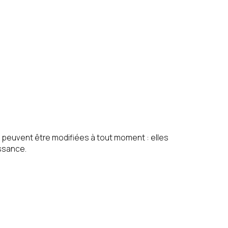
confidentialité
uvez vous inscrire sur la
s peuvent être modifiées à tout moment : elles
issance.