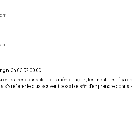
:
com
 chiffres)
com
on des données personnelles, conformément à notre
politique de 
ngin, 04 86 57 60 00
ons de l’article L. 223-2 du Code de la Consommation, vous po
qui en est responsable. De la même façon ; les mentions légale
rchage téléphonique « Bloctel »
https://www.bloctel.gouv.fr/
é à s’y référer le plus souvent possible afin d’en prendre conna