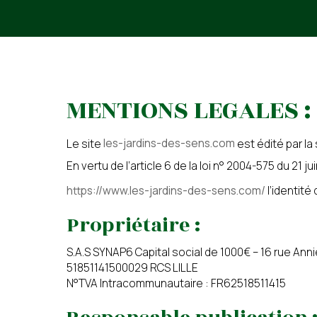
Votre message a bien été envoyé
MENTIONS LEGALES :
Le site
les-jardins-des-sens.com
est édité par l
Votre email
En vertu de l’article 6 de la loi n° 2004-575 du 21
https://www.les-jardins-des-sens.com/
l’identité
Propriétaire :
Prénom du proche concerné
S.A.S SYNAP6 Capital social de 1000€ – 16 rue Ann
51851141500029 RCS LILLE
N°TVA Intracommunautaire : FR62518511415
Age du proche concerné